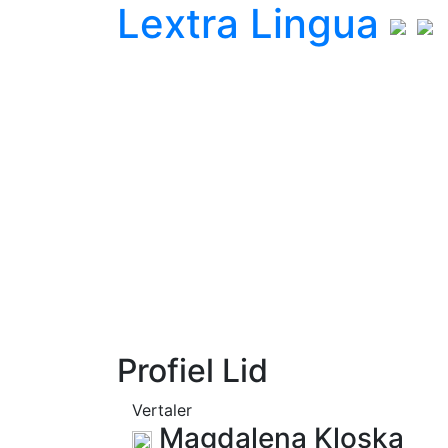
L
extra
L
ingua
Profiel Lid
Vertaler
Magdalena Kloska