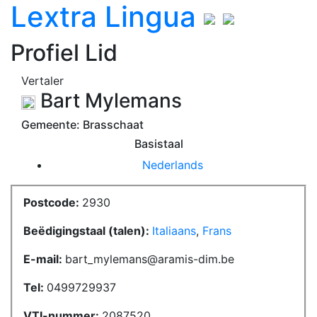
L
extra
L
ingua
Profiel Lid
Vertaler
Bart Mylemans
Gemeente: Brasschaat
Basistaal
Nederlands
Postcode:
2930
Beëdigingstaal (talen):
Italiaans
,
Frans
E-mail:
bart_mylemans@aramis-dim.be
Tel:
0499729937
VTI-nummer:
2087520